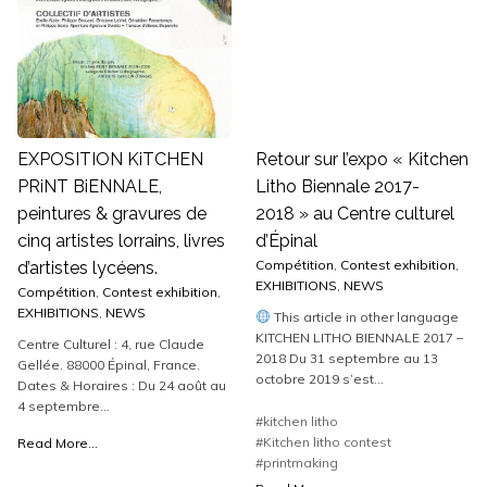
EXPOSITION KiTCHEN
Retour sur l’expo « Kitchen
PRiNT BiENNALE,
Litho Biennale 2017-
peintures & gravures de
2018 » au Centre culturel
cinq artistes lorrains, livres
d’Épinal
Compétition
,
Contest exhibition
,
d’artistes lycéens.
EXHIBITIONS
,
NEWS
Compétition
,
Contest exhibition
,
EXHIBITIONS
,
NEWS
This article in other language
KITCHEN LITHO BIENNALE 2017 –
Centre Culturel : 4, rue Claude
2018 Du 31 septembre au 13
Gellée. 88000 Épinal, France.
octobre 2019 s’est...
Dates & Horaires : Du 24 août au
4 septembre...
#kitchen litho
#Kitchen litho contest
Read More...
#printmaking