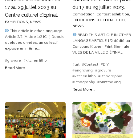
17 au 29 juillet 2023 au
du 17 au 29 juillet 2023.
Compétition
,
Contest exhibition
,
Centre culturel d’Épinal.
EXHIBITIONS
,
KITCHEN LITHO
,
EXHIBITIONS
,
NEWS
NEWS
This article in other language
READ THIS ARTICLE IN OTHER
Article 2/2 (Article 1/2 ICI !) Depuis
LANGAGE ARTICLE 1/2 dédié au
quelques années, un collectif
Concours Kitchen Print Biennale
expose en même...
VUES DE LA VILLE D’ÉPINAL...
#gravure
#kitchen litho
#art
#Contest
#DiY
Read More...
#engraving
#gravure
#kitchen litho
#lithographie
#lithography
#printmaking
Read More...