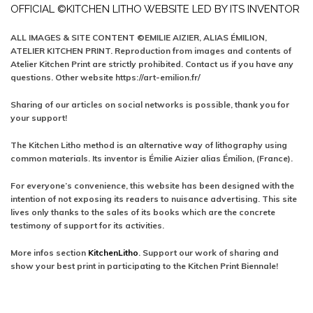
OFFICIAL ©KITCHEN LITHO WEBSITE LED BY ITS INVENTOR
ALL IMAGES & SITE CONTENT ©EMILIE AIZIER, ALIAS ÉMILION,
ATELIER KITCHEN PRINT. Reproduction from images and contents of
Atelier Kitchen Print are strictly prohibited. Contact us if you have any
questions. Other website https://art-emilion.fr/
Sharing of our articles on social networks is possible, thank you for
your support!
The Kitchen Litho method is an alternative way of lithography using
common materials. Its inventor is Émilie Aizier alias Émilion, (France).
For everyone’s convenience, this website has been designed with the
intention of not exposing its readers to nuisance advertising. This site
lives only thanks to the sales of its books which are the concrete
testimony of support for its activities.
More infos section
KitchenLitho
. Support our work of sharing and
show your best print in participating to the Kitchen Print Biennale!