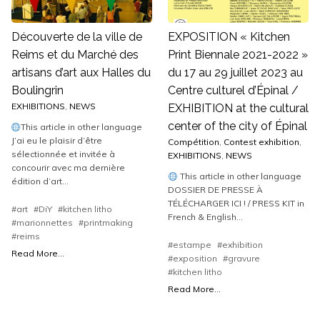
Découverte de la ville de
EXPOSITION « Kitchen
Reims et du Marché des
Print Biennale 2021-2022 »
artisans d’art aux Halles du
du 17 au 29 juillet 2023 au
Boulingrin
Centre culturel d’Épinal /
EXHIBITIONS
,
NEWS
EXHIBITION at the cultural
center of the city of Épinal
This article in other language
J’ai eu le plaisir d’être
Compétition
,
Contest exhibition
,
sélectionnée et invitée à
EXHIBITIONS
,
NEWS
concourir avec ma dernière
This article in other language
édition d’art...
DOSSIER DE PRESSE À
TÉLÉCHARGER ICI ! / PRESS KIT in
#art
#DiY
#kitchen litho
French & English...
#marionnettes
#printmaking
#reims
#estampe
#exhibition
Read More...
#exposition
#gravure
#kitchen litho
Read More...