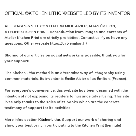
OFFICIAL ©KITCHEN LITHO WEBSITE LED BY ITS INVENTOR
ALL IMAGES & SITE CONTENT ©EMILIE AIZIER, ALIAS ÉMILION,
ATELIER KITCHEN PRINT. Reproduction from images and contents of
Atelier Kitchen Print are strictly prohibited. Contact us if you have any
questions. Other website https://art-emilion.fr/
Sharing of our articles on social networks is possible, thank you for
your support!
The Kitchen Litho method is an alternative way of lithography using
common materials. Its inventor is Émilie Aizier alias Émilion, (France).
For everyone’s convenience, this website has been designed with the
intention of not exposing its readers to nuisance advertising. This site
lives only thanks to the sales of its books which are the concrete
testimony of support for its activities.
More infos section
KitchenLitho
. Support our work of sharing and
show your best print in participating to the Kitchen Print Biennale!