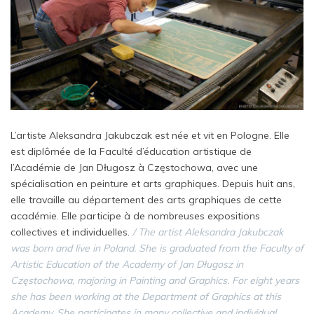
L’artiste Aleksandra Jakubczak est née et vit en Pologne. Elle
est diplômée de la Faculté d’éducation artistique de
l’Académie de Jan Długosz à Częstochowa, avec une
spécialisation en peinture et arts graphiques. Depuis huit ans,
elle travaille au département des arts graphiques de cette
académie. Elle participe à de nombreuses expositions
collectives et individuelles.
/ The artist Aleksandra Jakubczak
was born and live in Poland. She is graduated from the Faculty of
Artistic Education of the Academy of Jan Długosz in
Częstochowa, majoring in Painting and Graphics. For eight years
she has been working at the Department of Graphics at this
Academy. She participates in many collective and individual