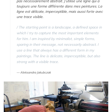
pas nécessairement abstrait. J’utilise une ligne qui a
toujours une forme différente dans mes peintures. La
ligne est délicate, imperceptible, mais aussi forte avec
une trace visible.
/ The starting point is a landscape, a defined space in
which I try to capture the most important elements
for him. I am inspired by minimalist, simple forms,
sparing in their message, not necessarily abstract. I
use a line that always has a different form in my
paintings. The line is delicate, imperceptible, but also
strong with a visible trace.
Aleksandra Jakubczak