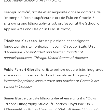
Lodz Higher School of Art in Poland.
Ksenija Tomičić,
artiste et enseignante dans le domaine de
l’estampe à l’école supérieure d’art de Pula en Croatie. /
Engraving and lithography artist, professor at the School of
Applied Arts and Design in Pula. (Croatia)
Friedhard Kiekeben
, Artiste plasticien et enseignant,
fondateur du site nontoxicprint.com, Chicago, États-Unis
d’Amérique.
/ Visual artist and teacher, founder of
nontoxicprint.com, Chicago, United States of America.
Pablo Ferrari Giorello
, artiste peintre aquarelliste, linograveur
et enseignant à école d’art de Carmelo en Uruguay.
/
Watercolor painter, linocut artist and teacher at Carmelo art
school in Uruguay.
Simon Burder
, artiste lithographe et enseignant à “Oaks
Editions Lithography Studio” à Londres, Royaume-Uni. /
Lithographic artist and teacher at “Oaks Editions Lithography