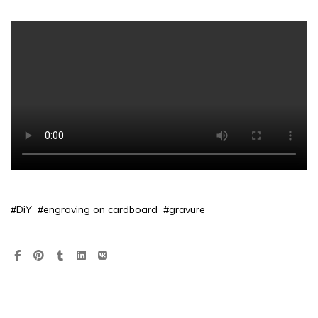
#DiY
#engraving on cardboard
#gravure