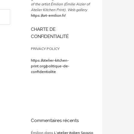
of the artist Émilion (Émilie Aizier of
Atelier Kitchen Print).
Web gallery
https://art-emilion.fr/
CHARTE DE
CONFIDENTIALITÉ
PRIVACY POLICY
https://atelier-kitchen-
print.org/politique-de-
confidentialite
Commentaires récents
Émilion
dans
L’atelier italien Spazio