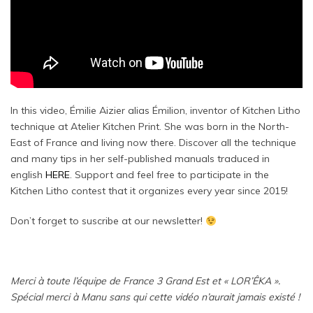
In this video, Émilie Aizier alias Émilion, inventor of Kitchen Litho
technique at Atelier Kitchen Print. She was born in the North-
East of France and living now there. Discover all the technique
and many tips in her self-published manuals traduced in
english
HERE
. Support and f
eel free to participate in the
Kitchen Litho contest that it organizes every year since 2015!
Don’t forget to suscribe at our newsletter!
Merci à toute l’équipe de France 3 Grand Est et « LOR’ÊKA ».
Spécial merci à Manu sans qui cette vidéo n’aurait jamais existé !