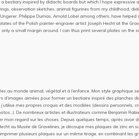
 bestiary inspired by didactic boards but which I hope expressive a
gs, observation sketches, animal figurines from my childhood, dida
mi Ungerer, Philippe Dumas, Arnold Lobel among others, have helped
plates of the Polish painter-engraver artist Joseph Hecht at the Gra
g only a small margin around. I can thus print several plates on the 
ées au monde animal, végétal et à l’enfance. Mon style graphique s
irs d’images aimées pour former un bestiaire inspiré des planches d
j’utilise mes propres croquis et des modèles (dessins personnels, cr
otos…). De nombreux artistes et illustrateurs comme Benjamin Rabie
rger mon regard sur les choses. Depuis quelques temps, après avoir
 Hecht au Musée de Gravelines, je découpe mes plaques de zinc en sui
 imprimer plusieurs plaques sur un même tirage, en combinant les gr