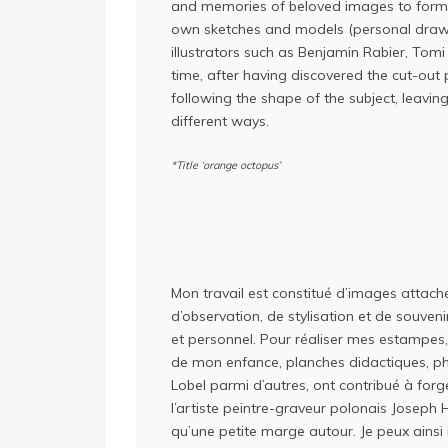
and memories of beloved images to form a
own sketches and models (personal drawin
illustrators such as Benjamin Rabier, To
time, after having discovered the cut-out 
following the shape of the subject, leavin
different ways.
*Title ‘orange octopus’
Mon travail est constitué d’images attach
d’observation, de stylisation et de souven
et personnel. Pour réaliser mes estampes, 
de mon enfance, planches didactiques, ph
Lobel parmi d’autres, ont contribué à fo
l’artiste peintre-graveur polonais Joseph
qu’une petite marge autour. Je peux ainsi