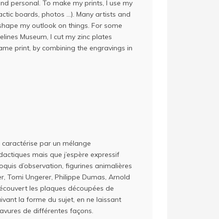
nd personal. To make my prints, I use my
ctic boards, photos …). Many artists and
 shape my outlook on things. For some
velines Museum, I cut my zinc plates
same print, by combining the engravings in
e caractérise par un mélange
idactiques mais que j’espère expressif
oquis d’observation, figurines animalières
r, Tomi Ungerer, Philippe Dumas, Arnold
 découvert les plaques découpées de
vant la forme du sujet, en ne laissant
avures de différentes façons.