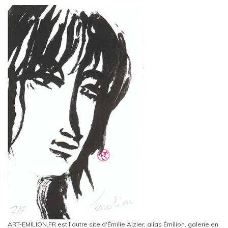
ART-EMILION.FR est l'autre site d'Émilie Aizier, alias Émilion, galerie en