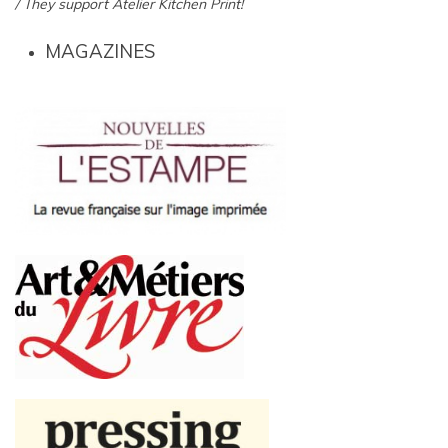
/ They support Atelier Kitchen Print!
MAGAZINES