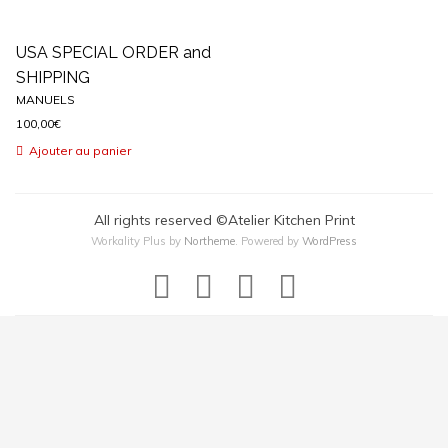
USA SPECIAL ORDER and
SHIPPING
MANUELS
100,00
€
Ajouter au panier
All rights reserved ©Atelier Kitchen Print
Workality Plus by
Northeme
.
Powered by
WordPress