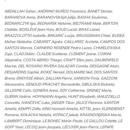
ABDALLAH Sahar, ANDRINO MUÑOZ Francisco, BANET Denise,
BARANOVA Anna, BARANOVSKAJA Julija, BASHA Souleima,
BEDNARCZYK Iga, BEDNAREK Natanie, BELTRAME Mate, BERTON
Clotilde, BOISLÈVE Jean-Yves, BOUD Luciol, BRAS Lionel,
BRAZZOLOTTO Isabelle, BRKARIĆ Lucija, BRUGGEMAN Chloé, BUDEA
Melisa-Natasha, CABARET Agnès, CAILLAREC Arzhela, CAMPOS DOS
SANTOS Marcia, CARNEIRO RESENDE Pedro Lucas, CHMIELEWSKA
Zoja, CLAD Didier, CLAUDE Svetlana, CLÉMENT Jeane, COIRINI
Alejandra, COSTA ABREU Thiago, CRAFT Ellen Joan, DAUBENFELD
Marine, DEL ROSARIO RIVERA SALAZAR Camila, DESGAGNÉ Alain,
DESJARDINS Sophie, ĐOKIĆ Nenad, DOLMAIRE Nell, DOS SANTOS
Breno, DREYSSÉ Alban, GALLIAN Pierre, GANSON-Trina, GAZZONI
Alessandra, GENOUD-PRACHET Bernadette, GIBULSKA Elzbieta,
GILLESPIE Colin, GONERA Anna, GOY Catherine, GRENEZ Marie,
GUÉRIN Valérie, HOFFMANN Angela, HUNT Elizabeth, IANUZZIELLO
Concetta, IVANČEVIĆ Luka, JAEGER Tibor, JALICE Florence, KANTOR
Amelia, KEMPFI Zofia, KING Hannah Amelia, KITTEL Jean, KLEINDIENST
Romane, KOŁACKA Natalia, KOPACZ Jakub, KRASNODĘBSKA Maria,
LAMBERT Dominique, LE BOHEC Marie-Paule, LE GALLOU Colette, LE
GOFF Youn, LECOQ Jean-Jacques, LÉCUYER Jean-Pierre, LEPAPE