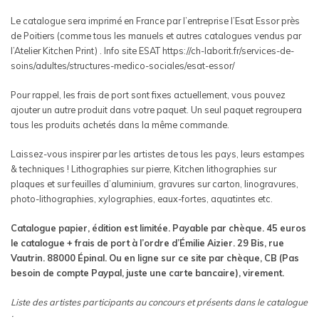
Le catalogue sera imprimé en France par l’entreprise l’Esat Essor près
de Poitiers (comme tous les manuels et autres catalogues vendus par
l’Atelier Kitchen Print) . Info site ESAT https://ch-laborit.fr/services-de-
soins/adultes/structures-medico-sociales/esat-essor/
Pour rappel, les frais de port sont fixes actuellement, vous pouvez
ajouter un autre produit dans votre paquet. Un seul paquet regroupera
tous les produits achetés dans la même commande.
Laissez-vous inspirer par les artistes de tous les pays, leurs estampes
& techniques ! Lithographies sur pierre, Kitchen lithographies sur
plaques et sur feuilles d’aluminium, gravures sur carton, linogravures,
photo-lithographies, xylographies, eaux-fortes, aquatintes etc.
Catalogue papier, édition est limitée. Payable par chèque. 45 euros
le catalogue + frais de port à l’ordre d’Émilie Aizier. 29 Bis, rue
Vautrin. 88000 Épinal. Ou en ligne sur ce site par chèque, CB (Pas
besoin de compte Paypal, juste une carte bancaire), virement.
Liste des artistes participants au concours et présents dans le catalogue
: