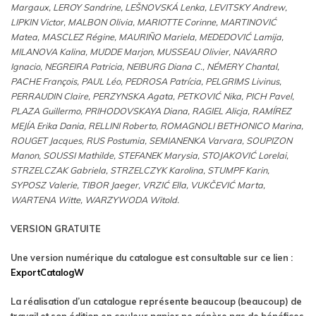
Margaux, LEROY Sandrine, LEŠNOVSKÁ Lenka, LEVITSKY Andrew,
LIPKIN Victor, MALBON Olivia, MARIOTTE Corinne, MARTINOVIĆ
Matea, MASCLEZ Régine, MAURIÑO Mariela, MEDEDOVIĆ Lamija,
MILANOVA Kalina, MUDDE Marjon, MUSSEAU Olivier, NAVARRO
Ignacio, NEGREIRA Patricia, NEIBURG Diana C., NÉMERY Chantal,
PACHE François, PAUL Léo, PEDROSA Patrícia, PELGRIMS Livinus,
PERRAUDIN Claire, PERZYNSKA Agata, PETKOVIĆ Nika, PICH Pavel,
PLAZA Guillermo, PRIHODOVSKAYA Diana, RAGIEL Alicja, RAMÍREZ
MEJÍA Erika Dania, RELLINI Roberto, ROMAGNOLI BETHONICO Marina,
ROUGET Jacques, RUS Postumia, SEMIANENKA Varvara, SOUPIZON
Manon, SOUSSI Mathilde, STEFANEK Marysia, STOJAKOVIĆ Lorelai,
STRZELCZAK Gabriela, STRZELCZYK Karolina, STUMPF Karin,
SYPOSZ Valerie, TIBOR Jaeger, VRZIĆ Ella, VUKČEVIĆ Marta,
WARTENA Witte, WARZYWODA Witold.
VERSION GRATUITE
Une version numérique du catalogue est consultable sur ce lien :
ExportCatalogW
La réalisation d’un catalogue représente beaucoup (beaucoup) de